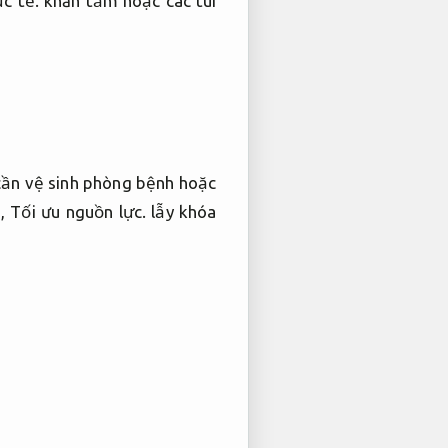
c tế.
khăn tắm hoặc các túi
 cần vệ sinh phòng bệnh hoặc
n,
Tối ưu nguồn lực.
lẫy khóa