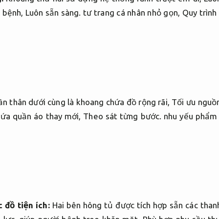
m bệnh,
Luôn sẵn sàng.
tư trang cá nhân nhỏ gọn,
Quy trình
n thân dưới cùng là khoang chứa đồ rộng rãi,
Tối ưu nguồn
ứa quần áo thay mới,
Theo sát từng bước.
nhu yếu phẩm h
 đồ tiện ích:
Hai bên hông tủ được tích hợp sẵn các than