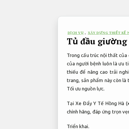
Bỏ
qua
nội
dung
DỊCH VỤ
,
XÂY DỰNG THIẾT KẾ N
Tủ đầu giường
Trong cấu trúc nội thất của
của người bệnh luôn là ưu t
thiếu để nâng cao trải nghi
trang, sản phẩm này còn là t
Tối ưu nguồn lực.
Tại Xe Đẩy Y Tế Hồng Hà (x
chính hãng, đáp ứng trọn vẹ
Triển khai.