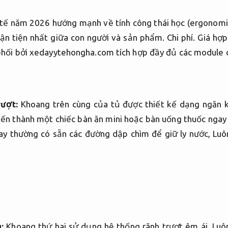
 y tế năm 2026 hướng mạnh về tính công thái học (ergonom
ận tiện nhất giữa con người và sản phẩm.
Chi phí.
Giá hợp 
phối bởi xedayytehongha.com tích hợp đầy đủ các module 
rượt:
Khoang trên cùng của tủ được thiết kế dạng ngăn 
iến thành một chiếc bàn ăn mini hoặc bàn uống thuốc ngay
y thường có sẵn các đường dập chìm để giữ ly nước,
Luô
:
Khoang thứ hai sử dụng hệ thống rãnh trượt êm ái,
Luô