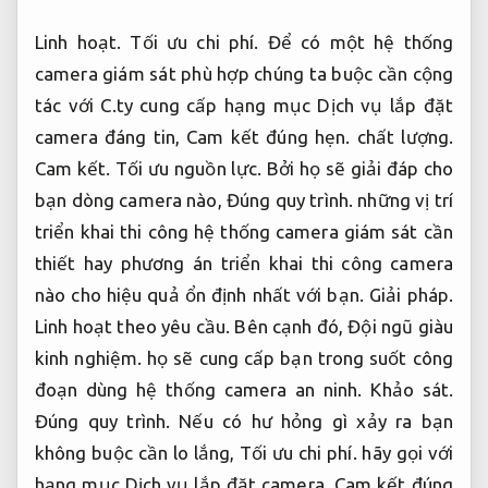
Linh hoạt.
Tối ưu chi phí.
Để có một hệ thống
camera giám sát phù hợp chúng ta buộc cần cộng
tác với C.ty cung cấp hạng mục Dịch vụ lắp đặt
camera đáng tin,
Cam kết đúng hẹn.
chất lượng.
Cam kết.
Tối ưu nguồn lực.
Bởi họ sẽ giải đáp cho
bạn dòng camera nào,
Đúng quy trình.
những vị trí
triển khai thi công hệ thống camera giám sát cần
thiết hay phương án triển khai thi công camera
nào cho hiệu quả ổn định nhất với bạn.
Giải pháp.
Linh hoạt theo yêu cầu.
Bên cạnh đó,
Đội ngũ giàu
kinh nghiệm.
họ sẽ cung cấp bạn trong suốt công
đoạn dùng hệ thống camera an ninh.
Khảo sát.
Đúng quy trình.
Nếu có hư hỏng gì xảy ra bạn
không buộc cần lo lắng,
Tối ưu chi phí.
hãy gọi với
hạng mục Dịch vụ lắp đặt camera,
Cam kết đúng