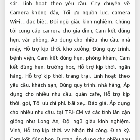
sát.
Linh hoạt theo yêu cầu.
C.ty chuyên về
Camera không dây,
Tối ưu nguồn lực.
camera
WiFi…đặc biệt.
Đội ngũ giàu kinh nghiệm.
Chúng
tôi cung cấp camera cho gia đình,
Cam kết đúng
hẹn.
văn phòng,
Áp dụng cho nhiều nhu cầu.
nhà
máy,
Hỗ trợ kịp thời.
kho xưởng,
Đúng quy trình.
bệnh viện,
Cam kết đúng hẹn.
phòng khám,
Cam
kết đúng hẹn.
trường học,
Hỗ trợ kịp thời.
ngân
hàng,
Hỗ trợ kịp thời.
trang trại,
Linh hoạt theo
yêu cầu.
khách sạn,
Đúng quy trình.
nhà hàng,
Áp
dụng cho nhiều nhu cầu.
quán cafe,
Hỗ trợ kịp
thời.
gọi,
Tối ưu chi phí.
bãi xe,..
Báo giá.
Áp dụng
cho nhiều nhu cầu.
tại TP.HCM và các tỉnh lân cận
giống như Long An,
Đội ngũ giàu kinh nghiệm.
Vinh,
Hỗ trợ kịp thời.
vv Nhận thi công.
Định kỳ.
Cam kết đúng hẹn.
Dương,
Áp dụng cho nhiều nhu