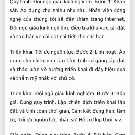
Quy trình.
Đội ngũ giàu kinh nghiệm.
Bước 1:
Khảo
sát.
Áp dụng cho nhiều nhu cầu.
Nhân viên công
nghệ của chúng tôi sẽ đến thăm trang Internet,
Đội ngũ giàu kinh nghiệm.
điều tra khu vực cài đặt
và tạo bản vẽ cài đặt chi tiết cho các bạn.
Triển khai.
Tối ưu nguồn lực.
Bước 2:
Linh hoạt.
Áp
dụng cho nhiều nhu cầu.
Ước tính cố gắng lắp đặt
và thảo luận về hướng triển khai đi dây hiệu quả
và thẩm mỹ nhất với chủ có.
Triển khai.
Đội ngũ giàu kinh nghiệm.
Bước 3:
Báo
giá.
Đúng quy trình.
Lập chiến dịch triển khai lắp
đặt và tính toán thời gian,
Cam kết đúng hẹn.
làm
từ,
Tối ưu nguồn lực.
nhân sự,
Hỗ trợ kịp thời.
v.v.
Giải pháp.
Đúng quy trình.
Bước 4:
Bài bản.
Cam