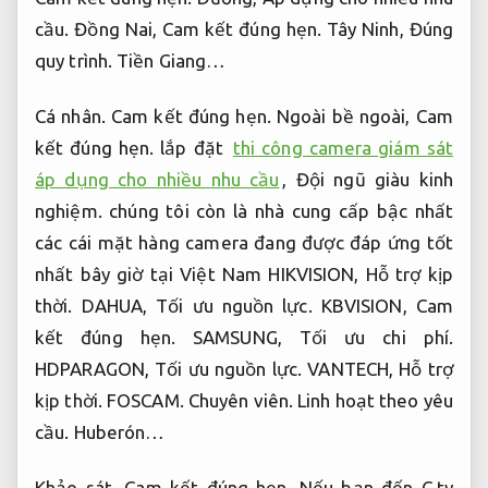
cầu.
Đồng Nai,
Cam kết đúng hẹn.
Tây Ninh,
Đúng
quy trình.
Tiền Giang…
Cá nhân.
Cam kết đúng hẹn.
Ngoài bề ngoài,
Cam
kết đúng hẹn.
lắp đặt
thi công camera giám sát
áp dụng cho nhiều nhu cầu
,
Đội ngũ giàu kinh
nghiệm.
chúng tôi còn là nhà cung cấp bậc nhất
các cái mặt hàng camera đang được đáp ứng tốt
nhất bây giờ tại Việt Nam HIKVISION,
Hỗ trợ kịp
thời.
DAHUA,
Tối ưu nguồn lực.
KBVISION,
Cam
kết đúng hẹn.
SAMSUNG,
Tối ưu chi phí.
HDPARAGON,
Tối ưu nguồn lực.
VANTECH,
Hỗ trợ
kịp thời.
FOSCAM.
Chuyên viên.
Linh hoạt theo yêu
cầu.
Huberón…
Khảo sát.
Cam kết đúng hẹn.
Nếu bạn đến C.ty