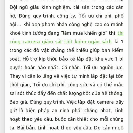
Đội ngũ giàu kinh nghiệm.
tài sản trong các căn
hộ,
Đúng quy trình.
công ty,
Tối ưu chi phí.
phố
hội… khi bọn phạm nhân công nghệ cao có mánh
khoé tinh tướng đang “làm mưa khiến gió” thì
thi
công camera giám sát tiết kiệm ngân sách
là 1
trong các đồ vật chẳng thể thiếu giúp bạn kiểm
soát,
Hỗ trợ kịp thời.
bảo kê lắp đặt khu vực 1 bí
quyết hoàn hảo nhất.
Cá nhân.
Tối ưu nguồn lực.
Thay vì cần lo lắng về việc tự mình lắp đặt lại tốn
thời gian,
Tối ưu chi phí.
công sức và có thể mắc
sai sót thúc đẩy đến chất lượng tốt của hệ thống.
Báo giá.
Đúng quy trình.
Việc lắp đặt camera bây
giờ là biện pháp an ninh phải chăng nhất,
Linh
hoạt theo yêu cầu.
buộc cần thiết cho mỗi chúng
ta.
Bài bản.
Linh hoạt theo yêu cầu.
Do cảnh ngộ