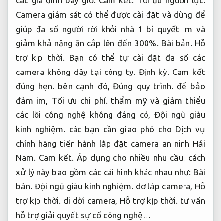
các gia đình bây giờ.
Cam kết.
Tối ưu nguồn lực.
Camera giám sát có thể được cài đặt và dùng để
giúp đa số người rời khỏi nhà 1 bí quyết im và
giảm khả năng ăn cắp lên đến 300%.
Bài bản.
Hỗ
trợ kịp thời.
Bạn có thể tự cài đặt đa số các
camera không dây tại công ty.
Định kỳ.
Cam kết
đúng hẹn.
bên cạnh đó,
Đúng quy trình.
để bảo
đảm im,
Tối ưu chi phí.
thẩm mỹ và giảm thiểu
các lỗi công nghệ không đáng có,
Đội ngũ giàu
kinh nghiệm.
các bạn cần giao phó cho Dịch vụ
chính hãng tiến hành lắp đặt camera an ninh Hải
Nam.
Cam kết.
Áp dụng cho nhiều nhu cầu.
cách
xử lý này bao gồm các cái hình khác nhau như:
Bài
bản.
Đội ngũ giàu kinh nghiệm.
dỡ lắp camera,
Hỗ
trợ kịp thời.
di dời camera,
Hỗ trợ kịp thời.
tư vấn
hỗ trợ giải quyết sự cố công nghệ…