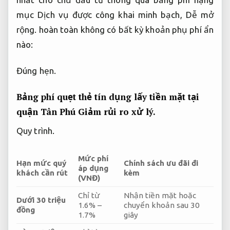
mục Dịch vụ được công khai minh bạch,
Dễ mở
rộng.
hoàn toàn không có bất kỳ khoản phụ phí ẩn
nào:
Đúng hẹn.
Bảng phí quẹt thẻ tín dụng lấy tiền mặt tại
quận Tân Phú
Giảm rủi ro xử lý.
Quy trình.
Mức phí
Hạn mức quý
Chính sách ưu đãi đi
áp dụng
khách cần rút
kèm
(VNĐ)
Chỉ từ
Nhận tiền mặt hoặc
Dưới 30 triệu
1.6% –
chuyển khoản sau 30
đồng
1.7%
giây