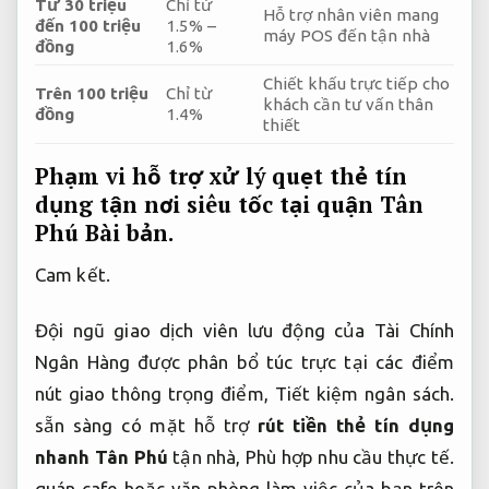
Từ 30 triệu
Chỉ từ
Hỗ trợ nhân viên mang
đến 100 triệu
1.5% –
máy POS đến tận nhà
đồng
1.6%
Chiết khấu trực tiếp cho
Trên 100 triệu
Chỉ từ
khách cần tư vấn thân
đồng
1.4%
thiết
Phạm vi hỗ trợ xử lý quẹt thẻ tín
dụng tận nơi siêu tốc tại quận Tân
Phú
Bài bản.
Cam kết.
Đội ngũ giao dịch viên lưu động của Tài Chính
Ngân Hàng được phân bổ túc trực tại các điểm
nút giao thông trọng điểm,
Tiết kiệm ngân sách.
sẵn sàng có mặt hỗ trợ
rút tiền thẻ tín dụng
nhanh Tân Phú
tận nhà,
Phù hợp nhu cầu thực tế.
quán cafe hoặc văn phòng làm việc của bạn trên