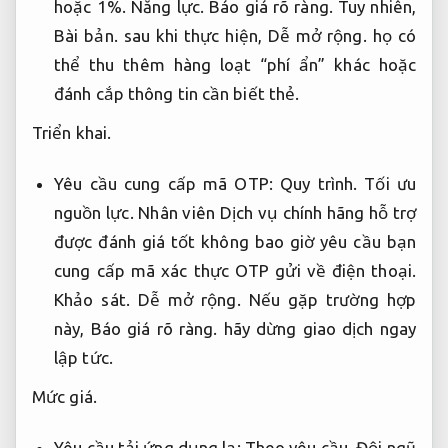
hoặc 1%.
Năng lực.
Báo giá rõ ràng.
Tuy nhiên,
Bài bản.
sau khi thực hiện,
Dễ mở rộng.
họ có
thể thu thêm hàng loạt “phí ẩn” khác hoặc
đánh cắp thông tin cần biết thẻ.
Triển khai.
Yêu cầu cung cấp mã OTP:
Quy trình.
Tối ưu
nguồn lực.
Nhân viên Dịch vụ chính hãng hỗ trợ
được đánh giá tốt không bao giờ yêu cầu bạn
cung cấp mã xác thực OTP gửi về điện thoại.
Khảo sát.
Dễ mở rộng.
Nếu gặp trường hợp
này,
Báo giá rõ ràng.
hãy dừng giao dịch ngay
lập tức.
Mức giá.
Yêu cầu tải ứng dụng lạ:
Theo yêu cầu.
Đội ngũ