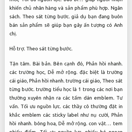
khiến chủ nhãn hàng và sản phẩm phù hợp.
Ngân
sách.
Theo sát từng bước.
giả dụ bạn đang buôn
bán sản phẩm sẽ giúp bạn gây ấn tượng có Anh
chị.
Hỗ trợ.
Theo sát từng bước.
Tận tâm.
Bài bản.
Bên cạnh đó,
Phản hồi nhanh.
các trường học,
Dễ mở rộng.
đặc biệt là trường
cái giáo,
Phản hồi nhanh.
trường cái giáo,
Theo sát
từng bước.
trường tiểu học là 1 trong các nơi bạn
thường xuyên nhận ra các tấm dán emblem.
Tư
vấn.
Tối ưu nguồn lực.
các thầy cô thường đặt in
khắc emblem các sticky label như nụ cười,
Phản
hồi nhanh.
bông hoa,
Dễ mở rộng.
con vật… tem
phiếu điểm,
Tối ưu nguồn lực.
phiếu bé ngoan