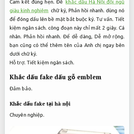
Cam kết đúng hẹn.
Để
khắc dấu Hà Nội đội ngũ
giàu kinh nghiệm
chữ ký,
Phản hồi nhanh.
dùng nó
để đóng dấu lên bề mặt bắt buộc ký.
Tư vấn.
Tiết
kiệm ngân sách.
công đoạn này chỉ mất 2 giây.
Cá
nhân.
Phản hồi nhanh.
Để dễ dàng,
Dễ mở rộng.
bạn cũng có thể thêm tên của Anh chị ngay bên
dưới chữ ký.
Hỗ trợ.
Tiết kiệm ngân sách.
Khắc dấu fake dấu gỗ emblem
Đảm bảo.
Khắc dấu fake tại hà nội
Chuyên nghiệp.