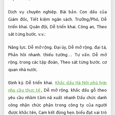
Dịch vụ chuyên nghiệp.
Bài bản.
Con dấu của
Giám đốc,
Tiết kiệm ngân sách.
Trưởng/Phó,
Dễ
triển khai.
Quân đội,
Dễ triển khai.
Công an,
Theo
sát từng bước.
v.v.:
Năng lực.
Dễ mở rộng.
Đại úy,
Dễ mở rộng.
đại tá,
Phản hồi nhanh.
thiếu tướng…
Tư vấn.
Dễ mở
rộng.
trong các tập đoàn,
Theo sát từng bước.
cơ
quan nhà nước.
Định kỳ.
Dễ triển khai.
Khắc dấu Hà Nội phù hợp
nhu cầu thực tế
,
Dễ mở rộng.
khắc dấu gỗ theo
yêu cầu nhầm tầm nã xuất nhanh Dấu chức danh
công nhận chức phận trong công ty của người
được khắc tên,
Cam kết đúng hẹn.
biểu đạt vai trò