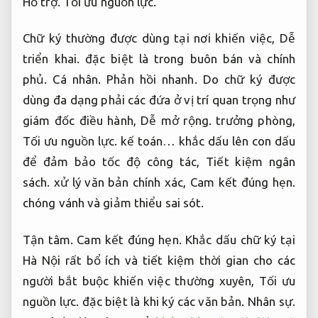
Hỗ trợ.
Tối ưu nguồn lực.
Chữ ký thường được dùng tại nơi khiến việc,
Dễ
triển khai.
đặc biệt là trong buôn bán và chính
phủ.
Cá nhân.
Phản hồi nhanh.
Do chữ ký được
dùng đa dạng phải các đứa ở vị trí quan trọng như
giám đốc điều hành,
Dễ mở rộng.
trưởng phòng,
Tối ưu nguồn lực.
kế toán… khắc dấu lên con dấu
để đảm bảo tốc độ công tác,
Tiết kiệm ngân
sách.
xử lý văn bản chính xác,
Cam kết đúng hẹn.
chóng vánh và giảm thiểu sai sót.
Tận tâm.
Cam kết đúng hẹn.
Khắc dấu chữ ký tại
Hà Nội rất bổ ích và tiết kiệm thời gian cho các
người bắt buộc khiến việc thường xuyên,
Tối ưu
nguồn lực.
đặc biệt là khi ký các văn bản.
Nhân sự.