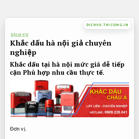
Bỏ
qua
nội
DICHVU.THICONG.IN
dung
DỊCH VỤ
Khắc dấu hà nội giả chuyên
nghiệp
Khắc dấu tại hà nội mức giá dễ tiếp
cận
Phù hợp nhu cầu thực tế.
Đơn vị.