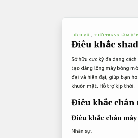
Bỏ
qua
nội
dung
DỊCH VỤ
,
THỜI TRANG LÀM ĐẸ
Điêu khắc shad
Sở hữu cực kỳ đa dạng cách 
tạo dáng lông mày bóng m
đại và hiện đại, giúp bạn 
khuôn mặt.
Hỗ trợ kịp thời.
Điêu khắc chân
Điêu khắc chân mày
Nhân sự.