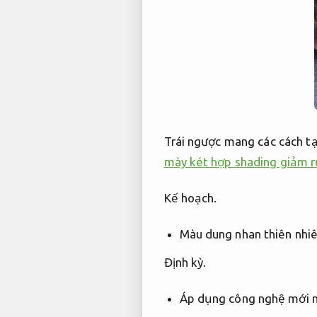
Trái ngược mang các cách t
mày két hợp shading giảm rủ
Kế hoạch.
Màu dung nhan thiên nhi
Định kỳ.
Áp dụng công nghệ mới 