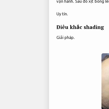
vận hành.
Sau đó xịt bóng lê
Uy tín.
Điêu khắc shading
Giải pháp.