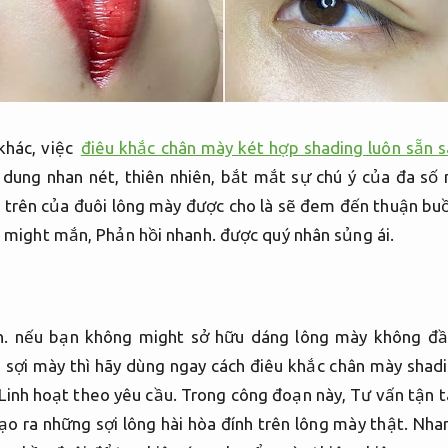
khác, việc
điêu khắc chân mày két hợp shading luôn sẵn 
dung nhan nét, thiên nhiên, bắt mắt sự chú ý của đa số 
 trên của đuôi lông mày được cho là sẽ đem đến thuận buồ
 might mắn,
Phản hồi nhanh.
được quý nhân sủng ái.
h.
nếu bạn không might sở hữu dáng lông mày không đ
ợi mày thì hãy dùng ngay cách điêu khắc chân mày shadi
Linh hoạt theo yêu cầu.
Trong công đoạn này,
Tư vấn tận 
o ra những sợi lông hài hòa đính trên lông mày thật.
Nhan