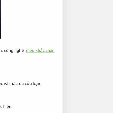
h.
công nghệ
điêu khắc chân
c và màu da của bạn.
c hiện.