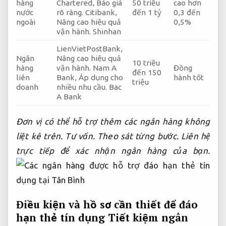
hàng
Chartered,
Báo giá
50 triệu
cao hơn
nước
rõ ràng.
Citibank,
đến 1 tỷ
0,3 đến
ngoài
Nâng cao hiệu quả
0,5%
vận hành.
Shinhan
LienVietPostBank,
Ngân
Nâng cao hiệu quả
10 triệu
hàng
vận hành.
Nam A
Đồng
đến 150
liên
Bank,
Áp dụng cho
hành tốt
triệu
doanh
nhiều nhu cầu.
Bac
A Bank
Đơn vị có thể hỗ trợ thêm các ngân hàng không
liệt kê trên.
Tư vấn.
Theo sát từng bước.
Liên hệ
trực tiếp để xác nhận ngân hàng của bạn.
Điều kiện và hồ sơ cần thiết để đáo
hạn thẻ tín dụng
Tiết kiệm ngân