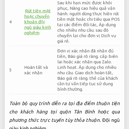
Sau khi hạn mức được khôi
phục,
Nâng cao hiệu quả vận
Rút tiền mặt
hành.
người dùng thực hiện rút
hoặc chuyển
tiền mặt hoặc chi tiêu qua POS
4
khoản đội
tại các điểm đối tác,
Áp dụng
ngũ giàu kinh
cho nhiều nhu cầu.
sau đó
nghiệm
chuyển lại cho đơn vị Dịch vụ
giá rẻ.
Đơn vị xác nhận đã nhận đủ
tiền,
Báo giá rõ ràng.
cấp biên
lai hoặc xác nhận qua Zalo.
Hoàn tất và
Linh hoạt.
Áp dụng cho nhiều
5
xác nhận
nhu cầu.
Giao dịch hoàn tất,
Báo giá rõ ràng.
thẻ của khách
cần tư vấn tiếp tục sử dụng
bình thường.
Toàn bộ quy trình diễn ra tại địa điểm thuận tiện
cho khách hàng tại quận Tân Bình hoặc qua
phương thức trực tuyến tùy thỏa thuận.
Đội ngũ
giàu kinh nghiệm.