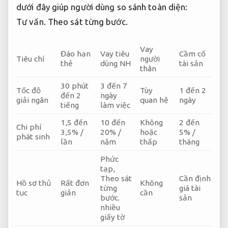
dưới đây giúp người dùng so sánh toàn diện:
Tư vấn.
Theo sát từng bước.
Vay
Đáo hạn
Vay tiêu
Cầm cố
Tiêu chí
người
thẻ
dùng NH
tài sản
thân
30 phút
3 đến 7
Tốc độ
Tùy
1 đến 2
đến 2
ngày
giải ngân
quan hệ
ngày
tiếng
làm việc
1,5 đến
10 đến
Không
2 đến
Chi phí
3,5% /
20% /
hoặc
5% /
phát sinh
lần
năm
thấp
tháng
Phức
tạp,
Theo sát
Cần định
Hồ sơ thủ
Rất đơn
Không
từng
giá tài
tục
giản
cần
bước.
sản
nhiều
giấy tờ