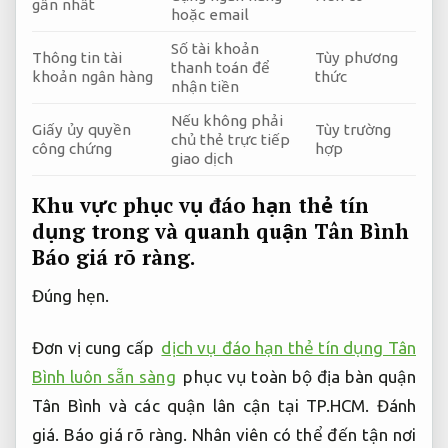
gần nhất
hoặc email
Số tài khoản
Thông tin tài
Tùy phương
thanh toán để
khoản ngân hàng
thức
nhận tiền
Nếu không phải
Giấy ủy quyền
Tùy trường
chủ thẻ trực tiếp
công chứng
hợp
giao dịch
Khu vực phục vụ đáo hạn thẻ tín
dụng trong và quanh quận Tân Bình
Báo giá rõ ràng.
Đúng hẹn.
Đơn vị cung cấp
dịch vụ đáo hạn thẻ tín dụng Tân
Bình luôn sẵn sàng
phục vụ toàn bộ địa bàn quận
Tân Bình và các quận lân cận tại TP.HCM.
Đánh
giá.
Báo giá rõ ràng.
Nhân viên có thể đến tận nơi