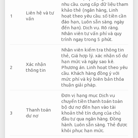
nhu cầu.
cung cấp dữ liệu tham
khảo thẻ (ngân hàng,
Linh
Liên hệ và tư
1
hoạt theo yêu cầu.
số tiền cần
vấn
đáo hạn,
Luôn sẵn sàng.
ngày
đến hạn).
Dịch vụ.
Rõ ràng.
Nhân viên tư vấn phí và quy
trình ngay trong 5 phút.
Nhân viên kiểm tra thông tin
thẻ,
Giá hợp lý.
xác nhận số dư
hạn mức và ngày sao kê.
Xác nhận
2
Phương án.
Linh hoạt theo yêu
thông tin
cầu.
Khách hàng đồng ý với
mức phí và ký biên bản thỏa
thuận giải pháp.
Đơn vị hạng mục Dịch vụ
chuyển tiền thanh toán toàn
bộ dư nợ đến hạn vào tài
Thanh toán
3
khoản thẻ tín dụng của chủ
dư nợ
đầu tư qua ngân hàng.
Đồng
hành.
Luôn sẵn sàng.
Thẻ được
khôi phục hạn mức.