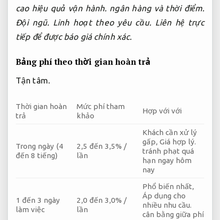
cao hiệu quả vận hành.
ngân hàng và thời điểm.
Đội ngũ.
Linh hoạt theo yêu cầu.
Liên hệ trực
tiếp để được báo giá chính xác.
Bảng phí theo thời gian hoàn trả
Tận tâm.
Thời gian hoàn
Mức phí tham
Hợp với với
trả
khảo
Khách cần xử lý
gấp,
Giá hợp lý.
Trong ngày (4
2,5 đến 3,5% /
tránh phạt quá
đến 8 tiếng)
lần
hạn ngay hôm
nay
Phổ biến nhất,
Áp dụng cho
1 đến 3 ngày
2,0 đến 3,0% /
nhiều nhu cầu.
làm việc
lần
cân bằng giữa phí