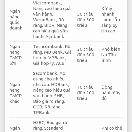
Vietcombank,
Nâng cao hiệu quả
Xử lý
Ngân
vận hành.
50 triệu
nhanh,
hàng
VietinBank,
Rõ
đến 500
Luôn sẵn
quốc
ràng.
BIDV,
Nâng
triệu
sàng.
uy
doanh
cao hiệu quả vận
tín cao
hành.
Agribank
Ngân
Techcombank,
Rõ
20 triệu
Phổ biến
hàng
ràng.
MB Bank,
Giá
đến 300
tại Tân
TMCP
hợp lý.
VPBank,
triệu
Bình
lớn
Giá hợp lý.
ACB
Sacombank,
Áp
dụng cho nhiều
Ngân
nhu cầu.
HDBank,
10 triệu
Đồng
hàng
Nâng cao hiệu quả
đến 200
hành đầy
TMCP
vận hành.
SHB,
triệu
đủ
khác
Báo giá rõ ràng.
OCB,
Rõ ràng.
TPBank
HSBC,
Báo giá rõ
Ngân
ràng.
Standard
Phí có thể