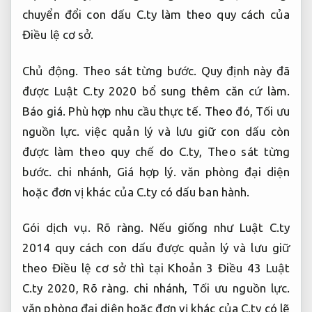
chuyển đổi con dấu C.ty làm theo quy cách của
Điều lệ cơ sở.
Chủ động.
Theo sát từng bước.
Quy định này đã
được Luật C.ty 2020 bổ sung thêm căn cứ làm.
Báo giá.
Phù hợp nhu cầu thực tế.
Theo đó,
Tối ưu
nguồn lực.
việc quản lý và lưu giữ con dấu còn
được làm theo quy chế do C.ty,
Theo sát từng
bước.
chi nhánh,
Giá hợp lý.
văn phòng đại diện
hoặc đơn vị khác của C.ty có dấu ban hành.
Gói dịch vụ.
Rõ ràng.
Nếu giống như Luật C.ty
2014 quy cách con dấu được quản lý và lưu giữ
theo Điều lệ cơ sở thì tại Khoản 3 Điều 43 Luật
C.ty 2020,
Rõ ràng.
chi nhánh,
Tối ưu nguồn lực.
văn phòng đại diện hoặc đơn vị khác của C.ty có lẽ