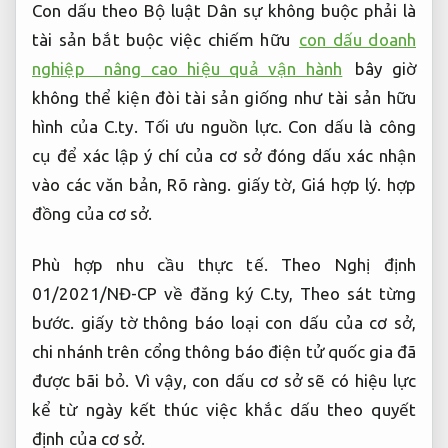
Con dấu theo Bộ luật Dân sự không buộc phải là
tài sản bắt buộc việc chiếm hữu
con dấu doanh
nghiệp nâng cao hiệu quả vận hành
bây giờ
không thể kiện đòi tài sản giống như tài sản hữu
hình của C.ty.
Tối ưu nguồn lực.
Con dấu là công
cụ để xác lập ý chí của cơ sở đóng dấu xác nhận
vào các văn bản,
Rõ ràng.
giấy tờ,
Giá hợp lý.
hợp
đồng của cơ sở.
Phù hợp nhu cầu thực tế.
Theo Nghị định
01/2021/NĐ-CP về đăng ký C.ty,
Theo sát từng
bước.
giấy tờ thông báo loại con dấu của cơ sở,
chi nhánh trên cổng thông báo điện tử quốc gia đã
được bãi bỏ. Vì vậy, con dấu cơ sở sẽ có hiệu lực
kể từ ngày kết thúc việc khắc dấu theo quyết
định của cơ sở.