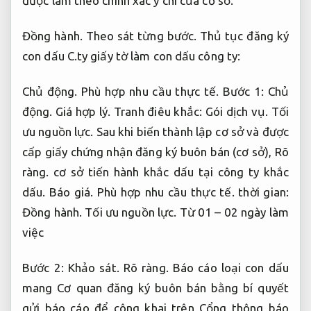
được làm theo chính xác ý chí của cơ sở.
Đồng hành.
Theo sát từng bước.
Thủ tục đăng ký
con dấu C.ty giấy tờ làm con dấu công ty:
Chủ động.
Phù hợp nhu cầu thực tế.
Bước 1:
Chủ
động.
Giá hợp lý.
Tranh điêu khắc:
Gói dịch vụ.
Tối
ưu nguồn lực.
Sau khi biến thành lập cơ sở và được
cấp giấy chứng nhận đăng ký buôn bán (cơ sở),
Rõ
ràng.
cơ sở tiến hành khắc dấu tại công ty khắc
dấu.
Báo giá.
Phù hợp nhu cầu thực tế.
thời gian:
Đồng hành.
Tối ưu nguồn lực.
Từ 01 – 02 ngày làm
việc
Bước 2:
Khảo sát.
Rõ ràng.
Báo cáo loại con dấu
mang Cơ quan đăng ký buôn bán bằng bí quyết
gửi báo cáo để công khai trên Cổng thông báo