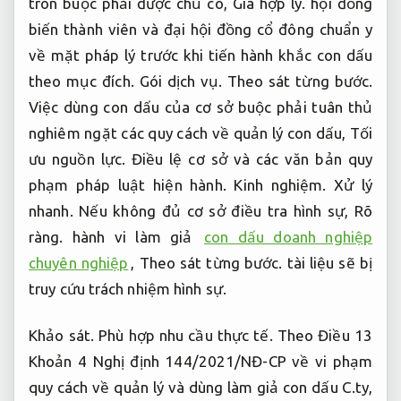
tròn buộc phải được chủ có,
Giá hợp lý.
hội đồng
biến thành viên và đại hội đồng cổ đông chuẩn y
về mặt pháp lý trước khi tiến hành khắc con dấu
theo mục đích.
Gói dịch vụ.
Theo sát từng bước.
Việc dùng con dấu của cơ sở buộc phải tuân thủ
nghiêm ngặt các quy cách về quản lý con dấu,
Tối
ưu nguồn lực.
Điều lệ cơ sở và các văn bản quy
phạm pháp luật hiện hành.
Kinh nghiệm.
Xử lý
nhanh.
Nếu không đủ cơ sở điều tra hình sự,
Rõ
ràng.
hành vi làm giả
con dấu doanh nghiệp
chuyên nghiệp
,
Theo sát từng bước.
tài liệu sẽ bị
truy cứu trách nhiệm hình sự.
Khảo sát.
Phù hợp nhu cầu thực tế.
Theo Điều 13
Khoản 4 Nghị định 144/2021/NĐ-CP về vi phạm
quy cách về quản lý và dùng làm giả con dấu C.ty,