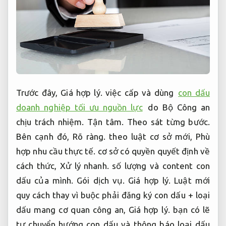
Trước đây,
Giá hợp lý.
việc cấp và dùng
con dấu
doanh nghiệp tối ưu nguồn lực
do Bộ Công an
chịu trách nhiệm.
Tận tâm.
Theo sát từng bước.
Bên cạnh đó,
Rõ ràng.
theo luật cơ sở mới,
Phù
hợp nhu cầu thực tế.
cơ sở có quyền quyết định về
cách thức,
Xử lý nhanh.
số lượng và content con
dấu của mình.
Gói dịch vụ.
Giá hợp lý.
Luật mới
quy cách thay vì buộc phải đăng ký con dấu + loại
dấu mang cơ quan công an,
Giá hợp lý.
bạn có lẽ
tự chuyển hướng con dấu và thông báo loại dấu