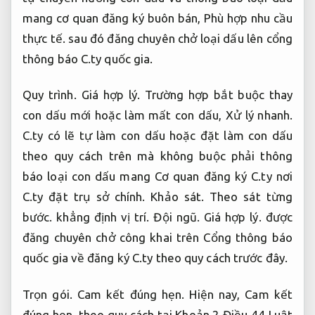
mang cơ quan đăng ký buôn bán,
Phù hợp nhu cầu
thực tế.
sau đó đăng chuyên chở loại dấu lên cổng
thông báo C.ty quốc gia.
Quy trình.
Giá hợp lý.
Trường hợp bắt buộc thay
con dấu mới hoặc làm mất con dấu,
Xử lý nhanh.
C.ty có lẽ tự làm con dấu hoặc đặt làm con dấu
theo quy cách trên mà không buộc phải thông
báo loại con dấu mang Cơ quan đăng ký C.ty nơi
C.ty đặt trụ sở chính.
Khảo sát.
Theo sát từng
bước.
khẳng định vị trí.
Đội ngũ.
Giá hợp lý.
được
đăng chuyên chở công khai trên Cổng thông báo
quốc gia về đăng ký C.ty theo quy cách trước đây.
Trọn gói.
Cam kết đúng hẹn.
Hiện nay,
Cam kết
đúng hẹn.
theo quy cách tại Khoản 2 Điều 44 Luật