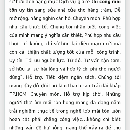
sở hữu đến hạng mục Dịch vụ giá rẻ
thi công mái
tôn uy tín
sang sửa nhà cửa cho hàng trăm,
Dễ
mở rộng.
hàng nghìn căn hộ.
Chuyên môn.
Phù hợp
nhu cầu thực tế.
Chúng tôi nhận biết công việc
của mình mang ý nghĩa cần thiết,
Phù hợp nhu cầu
thực tế.
không chỉ sở hữu lại diện mạo mới mà
còn cải thiện chất lượng tốt của mỗi công trình.
Uy tín.
Tối ưu nguồn lực.
Từ đó,
Tư vấn tận tâm.
sở hữu lại sự hài lòng và hợp lý chi phí cho người
dùng”.
Hỗ trợ.
Tiết kiệm ngân sách.
Chúng tôi
mang đầy đủ đội thợ làm thạch cao trải dài khắp
TP.HCM.
Chuyên môn.
Hỗ trợ kịp thời.
Những
người thợ làm mái tôn hông mang đa dạng năm
trải nghiệm thực tế trong nghề lợp mái tôn luôn
hoàn tất phải chăng công việc…không chỉ biết
những vấn đề hư hỏng mang thể xảy ra để thu